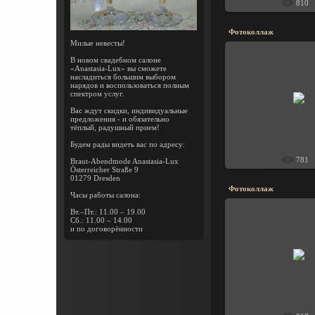
810
Фотоколлаж
Милые невесты!
В новом свадебном салоне
«Anastasia-Lux» вы сможете
насладиться большим выбором
нарядов и воспользоваться полным
2013-01-1
спектром услуг.
Gann
Вас ждут скидки, индивидуальные
предложения - и обязательно
тёплый, радушный прием!
Будем рады видеть вас по адресу:
781
Braut-Abendmode Anastasia-Lux
Österreicher Straße 9
01279 Dresden
Фотоколлаж
Часы работы салона:
Вт.–Пт.: 11.00 – 19.00
Сб.: 11.00 – 14.00
и по договорённости
2013-01-1
Gann