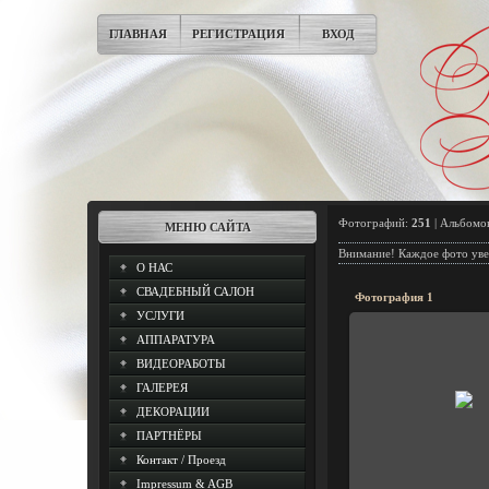
ГЛАВНАЯ
РЕГИСТРАЦИЯ
ВХОД
Фотографий:
251
| Альбомо
МЕНЮ САЙТА
Внимание! Каждое фото уве
О НАС
СВАДЕБНЫЙ САЛОН
Фотография 1
УСЛУГИ
АППАРАТУРА
2017-12-0
ВИДЕОРАБОТЫ
moderne Hochzeitsd
ГАЛЕРЕЯ
Hochzeitsdekoration B
Gästetische: Tischdecken
ДЕКОРАЦИИ
Servietten, Ti
ПАРТНЁРЫ
Gann
Контакт / Проезд
Impressum & AGB