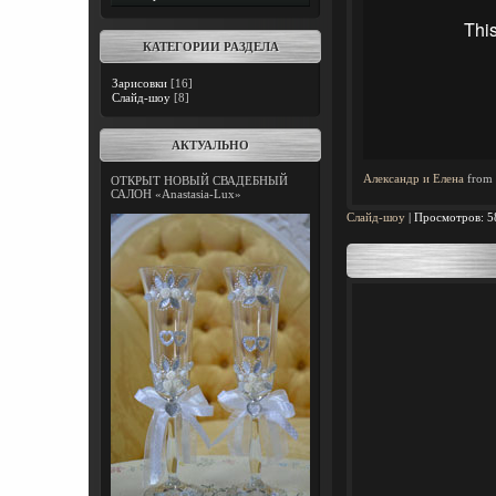
КАТЕГОРИИ РАЗДЕЛА
Зарисовки
[16]
Слайд-шоу
[8]
АКТУАЛЬНО
Александр и Елена
from
ОТКРЫТ НОВЫЙ СВАДЕБНЫЙ
САЛОН «Anastasia-Lux»
Слайд-шоу
|
Просмотров:
5