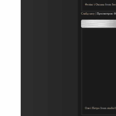
Фелікс і Оксана
from
Ser
Слайд-шоу
|
Просмотров:
6
Оля і Петро
from
studio