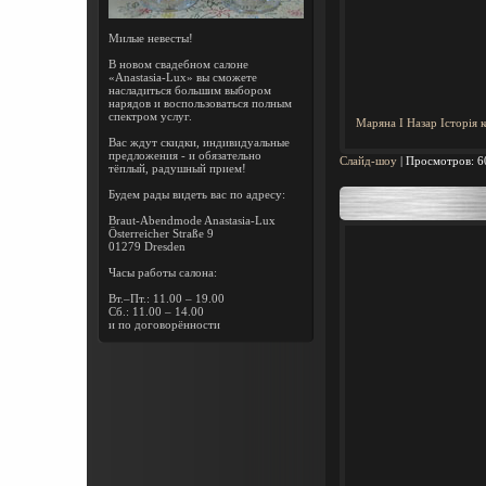
Милые невесты!
В новом свадебном салоне
«Anastasia-Lux» вы сможете
насладиться большим выбором
нарядов и воспользоваться полным
спектром услуг.
Маряна І Назар Історія 
Вас ждут скидки, индивидуальные
предложения - и обязательно
Слайд-шоу
|
Просмотров:
6
тёплый, радушный прием!
Будем рады видеть вас по адресу:
Braut-Abendmode Anastasia-Lux
Österreicher Straße 9
01279 Dresden
Часы работы салона:
Вт.–Пт.: 11.00 – 19.00
Сб.: 11.00 – 14.00
и по договорённости