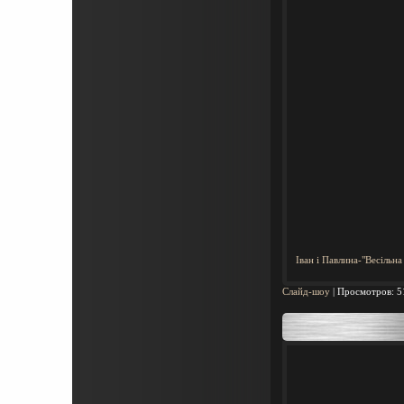
Іван і Павлина-"Весільна
Слайд-шоу
|
Просмотров:
5