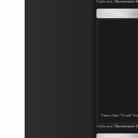
Слайд-шоу
|
Просмотров:
6
Уляна і Іван-"Ти мій"
fr
Слайд-шоу
|
Просмотров:
6