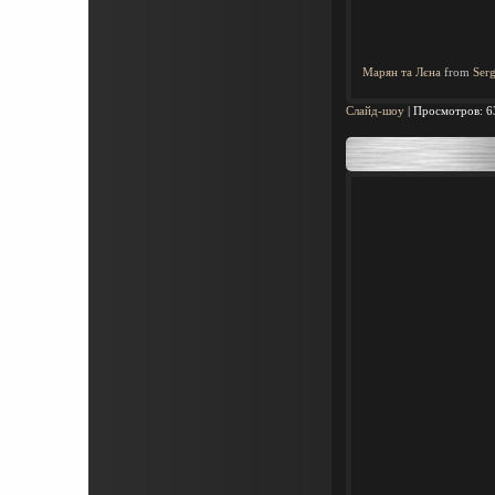
Марян та Лєна
from
Serg
Слайд-шоу
|
Просмотров:
6