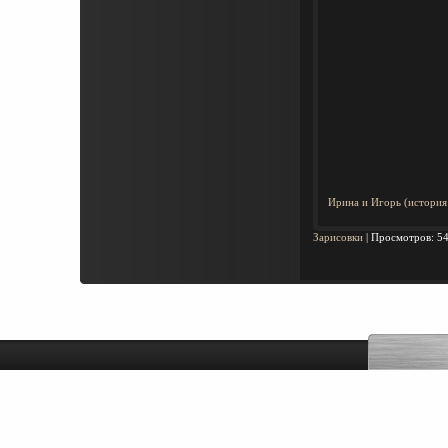
Ирина и Игорь (история
Зарисовки
|
Просмотров:
5