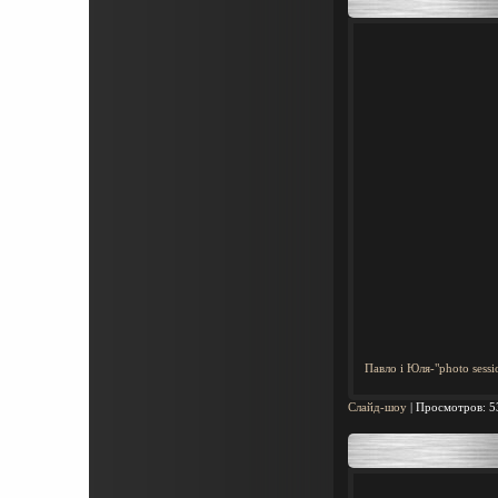
Павло і Юля-"photo sessi
Слайд-шоу
|
Просмотров:
5